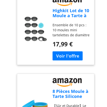
Highkit Lot de 10
Moule a Tarte à
Fond Amovible,
Ensemble de 10 pcs :
Mini 10 cm X10
10 moules mini
tartelettes de diamètre
10cm x profondeur
17,99 €
2cm. Utilisé pour faire
des tartes, tartes
hachées, tartes aux
fruits, gâteaux au
fromage à la crème,
gâteaux au chocolat,
pizzas, muffins et
autres délicieux
desserts. Conception
de fond de tarte
8 Pièces Moule à
amovible : Le fond de
Tarte Silicone
tarte amovible permet
11cm pour
un retrait facile sans
【Sûr et Durable】Le
Cupcakes,