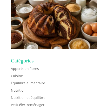
même, vous pouvez
également utiliser ses
propres
caractéristiques pour
rendre la nourriture
plus délicieuse.
MALACASA vous
souhaite un bon
appétit
Catégories
Apports en fibres
Cuisine
Équilibre alimentaire
Nutrition
Nutrition et équilibre
Petit électroménager