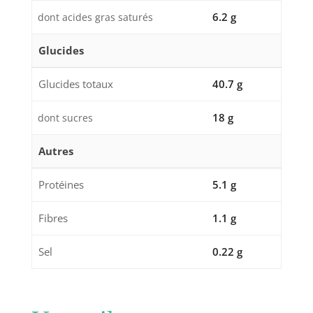
6.2 g
dont acides gras saturés
Glucides
Glucides totaux
40.7 g
18 g
dont sucres
Autres
Protéines
5.1 g
Fibres
1.1 g
Sel
0.22 g