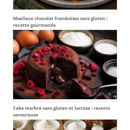
Une variété de
combinaisons peut
également répondre à
Moelleux chocolat framboises sans gluten :
vos besoins à diverses
recette gourmande
occasions ☞☞☞ BON
APPÉTIT: Toute notre
vaisselle en porcelaine
a subi un processus
de production complet
et n'aura pas d'odeur
particulière. S'il y a
une légère odeur de la
boîte lorsque
l'emballage est ouvert,
vous pouvez placer les
produits au soleil
pendant dix à vingt
minutes. La porcelaine
Cake marbré sans gluten et lactose : recette
de haute qualité
savoureuse
n'affectera pas Le goût
de la nourriture elle-