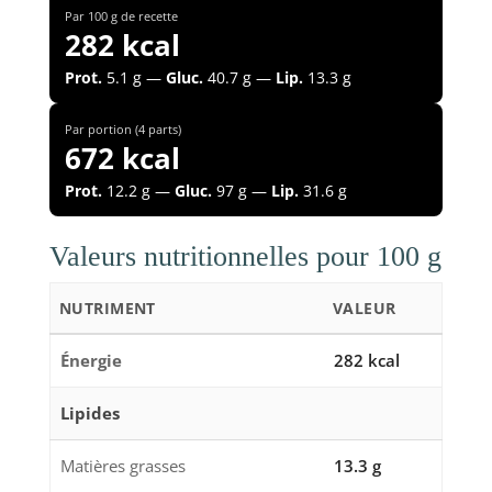
Par 100 g de recette
282 kcal
Prot.
5.1 g —
Gluc.
40.7 g —
Lip.
13.3 g
Par portion (4 parts)
672 kcal
Prot.
12.2 g —
Gluc.
97 g —
Lip.
31.6 g
Valeurs nutritionnelles pour 100 g
NUTRIMENT
VALEUR
Énergie
282 kcal
Lipides
Matières grasses
13.3 g