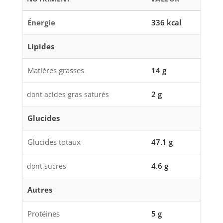
Énergie
336 kcal
Lipides
Matières grasses
14 g
2 g
dont acides gras saturés
Glucides
Glucides totaux
47.1 g
4.6 g
dont sucres
Autres
Protéines
5 g