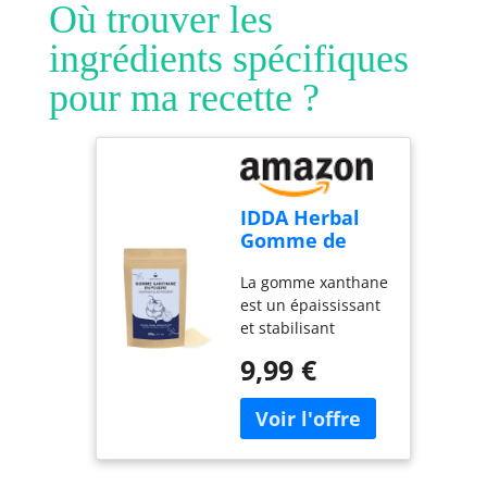
Où trouver les
ingrédients spécifiques
pour ma recette ?
IDDA Herbal
Gomme de
Xanthane
La gomme xanthane
200g, Agent
est un épaississant
Épaississant
et stabilisant
Sans Gluten,
naturel dérivé de
Xanthan Gum,
9,99 €
sucres fermentés.
Stabilisant
Elle est largement
Alimentaire
utilisée en
Naturel
pâtisserie et en
cuisine sans gluten