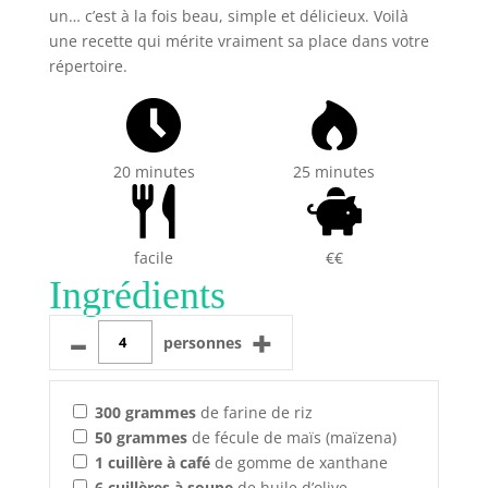
un… c’est à la fois beau, simple et délicieux. Voilà
une recette qui mérite vraiment sa place dans votre
répertoire.
20 minutes
25 minutes
facile
€€
Ingrédients
–
+
personnes
300
grammes
de farine de riz
50
grammes
de fécule de maïs (maïzena)
1
cuillère à café
de gomme de xanthane
6
cuillères à soupe
de huile d’olive