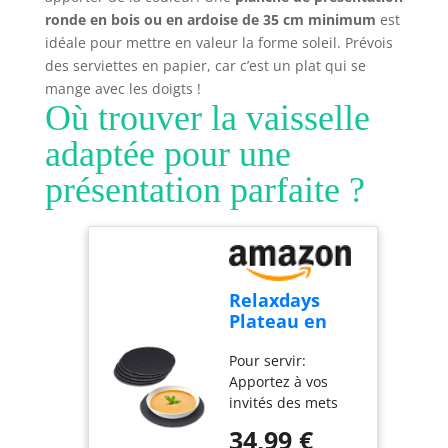
appuyez sur la
boulangeries,
couvercle anti-
ronde en bois ou en ardoise de 35 cm minimum
est
goupille métallique
hôtels et pizzerias,
éclaboussures
idéale pour mettre en valeur la forme soleil. Prévois
des deux raccords
notre robot
transparent garde
en plastique.
des serviettes en papier, car c’est un plat qui se
pâtissier électrique
votre plan de
mange avec les doigts !
fait des merveilles
travail propre et
Où trouver la vaisselle
dans divers
permet l'ajout
adaptée pour une
contextes. C’est
d'ingrédients en
l’outil idéal pour
cours de
présentation parfaite ?
mélanger la crème,
fonctionnement.
les légumes et les
Des pieds
pâtes
ventouses
puissants assurent
une stabilité
parfaite même à
Relaxdays
haute vitesse, à
Plateau en
l'image de tous les
ardoise, lot de
mixeurs, batteurs
Pour servir:
6, rond, Ø 25
et robots
Apportez à vos
cm, assiette
multifonctions
invités des mets
de
haut de gamme.
délicieux
présentation,
34,99 €
【Accessoires
présentés sur les
plat de