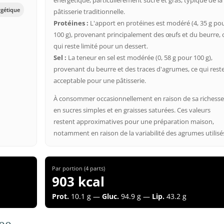
énergétique, particulièrement sucré et gras, typique de la
rgétique
pâtisserie traditionnelle.
Protéines :
L'apport en protéines est modéré (4, 35 g po
100 g), provenant principalement des œufs et du beurre, 
qui reste limité pour un dessert.
Sel :
La teneur en sel est modérée (0, 58 g pour 100 g),
provenant du beurre et des traces d'agrumes, ce qui rest
acceptable pour une pâtisserie.
À consommer occasionnellement en raison de sa richess
en sucres simples et en graisses saturées. Ces valeurs
restent approximatives pour une préparation maison,
notamment en raison de la variabilité des agrumes utilisé
Par portion (4 parts)
903 kcal
Prot.
10.1 g —
Gluc.
94.9 g —
Lip.
43.2 g