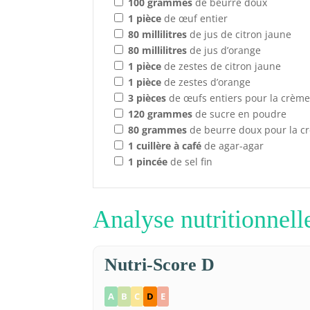
100
grammes
de beurre doux
1
pièce
de œuf entier
80
millilitres
de jus de citron jaune
80
millilitres
de jus d’orange
1
pièce
de zestes de citron jaune
1
pièce
de zestes d’orange
3
pièces
de œufs entiers pour la crèm
120
grammes
de sucre en poudre
80
grammes
de beurre doux pour la c
1
cuillère à café
de agar-agar
1
pincée
de sel fin
Analyse nutritionnell
Nutri-Score D
A
B
C
D
E