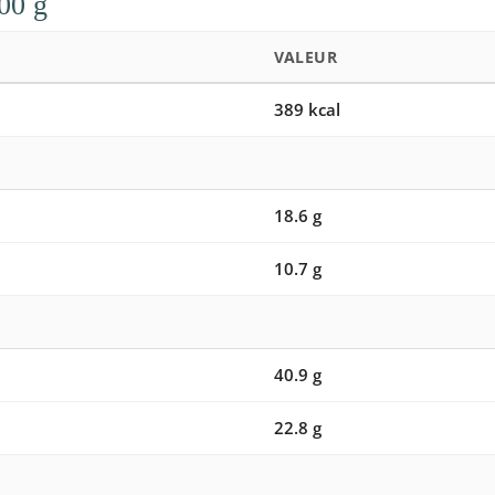
100 g
VALEUR
389 kcal
18.6 g
10.7 g
40.9 g
22.8 g