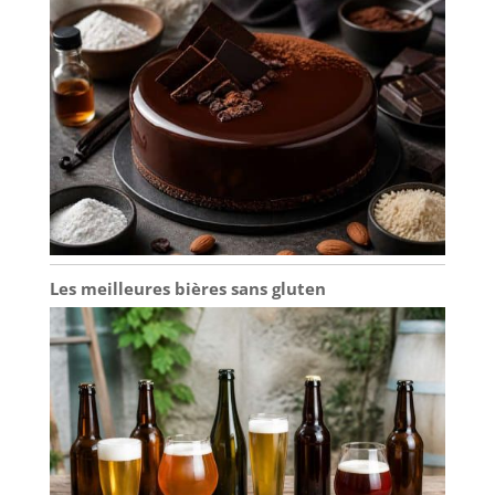
couvercle transparent qui
vous permet de bien voir
les aliments à l'intérieur
et qui empêche
efficacement la poussière
ou les insectes de tomber
sur les aliments. Il est
idéal pour le thé de
l'après-midi, les fêtes
d'anniversaire et les
repas de famille.
✔[Présentoir à gâteaux
Les meilleures bières sans gluten
de haute qualité] : le
présentoir à gâteaux
multifonctionnel est
fabriqué en bois, sans
BPA, sain et écologique,
vous pouvez donc
l'utiliser sans hésitation.
Le présentoir à gâteaux
est transparent et