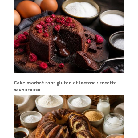
lave-vaisselle. Après le
nettoyage, il doit être
séché afin de le garder au
sec. ✔[Remarque
importante] : si vous
rencontrez des difficultés,
n'hésitez pas à nous
contacter. Nous vous
répondrons dans les 24
heures.
Cake marbré sans gluten et lactose : recette
savoureuse