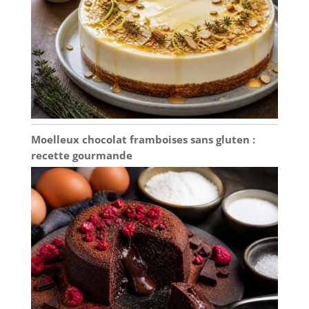
diététiques : Cet
ensemble de assiettes
à pâtes noir en 6
pièces n'est pas
seulement un choix
idéal pour servir des
nouilles, mais peut
également facilement
manipuler divers
Moelleux chocolat framboises sans gluten :
aliments tels que les
recette gourmande
salades et les soupes.
Que ce soit pour les
repas quotidiens de
famille, les
rassemblements
d'amis ou les pique-
niques en plein air, il
peut ajouter une
touche d'élégance à
votre cuisine, rendant
chaque repas plein de