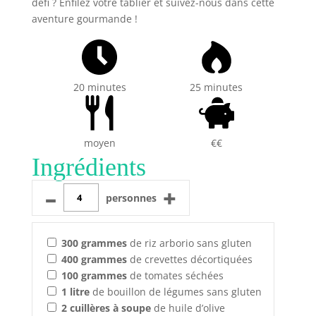
défi ? Enfilez votre tablier et suivez-nous dans cette
aventure gourmande !
20 minutes
25 minutes
moyen
€€
Ingrédients
–
+
personnes
300
grammes
de riz arborio sans gluten
400
grammes
de crevettes décortiquées
100
grammes
de tomates séchées
1
litre
de bouillon de légumes sans gluten
2
cuillères à soupe
de huile d’olive