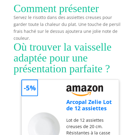
d'eau se condense et
l'intérieur assure un
Comment présenter
tombe uniformément
nettoyage facile,
sur le couvercle de la
tandis que le design
Servez le risotto dans des assiettes creuses pour
casserole, ce qui
compatible lave-
garder toute la chaleur du plat. Une touche de persil
permet de conserver
vaisselle (sauf
frais haché sur le dessus ajoutera une jolie note de
les aliments avec un
couvercle) offre une
couleur.
taux d'humidité
praticité ultime
Où trouver la vaisselle
adéquat, un meilleur
RÉSULTATS
goût et un mode de vie
SAVOUREUX: le
adaptée pour une
plus sain. Aide de
couvercle de
présentation parfaite ?
cuisine
condensation promet
multifonctionnelle :
des aliments tendres,
Topbooc cocotte en
moelleux et juteux,
fonte convient aux
tandis que la base
-5%
cuisinières à gaz,
épaisse assure une
électriques,
cuisson uniforme
Arcopal Zelie Lot
vitrocéramiques et à
POLYVALENCE:
de 12 assiettes
induction (elle ne
ustensile parfait pour
creuses en verre
convient pas aux fours
réaliser une multitude
Lot de 12 assiettes
opale extra
à micro-ondes). Une
de recettes, telles que
creuses de 20 cm.
résistant Blanc
seule cocotte suffit
des ragoûts, des plats
Résistantes à la casse
20 cm