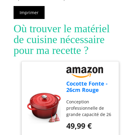
Imprimer
Où trouver le matériel
de cuisine nécessaire
pour ma recette ?
Cocotte Fonte -
26cm Rouge
Faitout Marmite
Conception
Four Hollandais
professionnelle de
avec Couvercle,
grande capacité de 26
Topbooc 5L
cm : Pesant environ 5
Dutch Oven
49,99 €
kg, Topbooc casserole
Émaillée
ronde classique de 26
Compatible