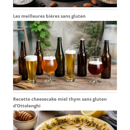
polyvalente pour
divers scènes et styles
: Le design noir
Les meilleures bières sans gluten
classique est simple et
élégant, qui peut
facilement s'intégrer
dans divers styles de
décoration de cuisine
et de table. Qu ' il soit
associé à une vaisselle
moderne minimaliste,
nordique ou rétro, il a
l'air harmonieux et
beau, améliorant
l'atmosphère générale
de la salle à manger et
rendant votre table à
Recette cheesecake miel thym sans gluten
manger plus élégante.
d’Ottolenghi
Conception
polyvalente et
pratique, répondant à
divers besoins