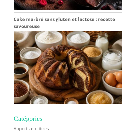
rituel. Matériau en
plastique de haute
qualité, durable et
Cake marbré sans gluten et lactose : recette
résistant aux éclats
savoureuse
pour plus de
tranquillité d'esprit :
Fabriqué à partir de
plastique de haute
qualité, il est robuste
dans la texture et a
d'excellentes
performances
résistantes aux éclats.
Comparé aux plaques
en céramique
traditionnelles, il peut
mieux résister aux
collisions et aux
chutes dans
Catégories
l'utilisation
Apports en fibres
quotidienne, sans