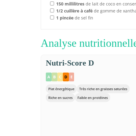
150
millilitres
de lait de coco en conse
1/2
cuillère à café
de gomme de xanth
1
pincée
de sel fin
Analyse nutritionnell
Nutri-Score D
A
B
C
D
E
Plat énergétique
Très riche en graisses saturées
Riche en sucres
Faible en protéines