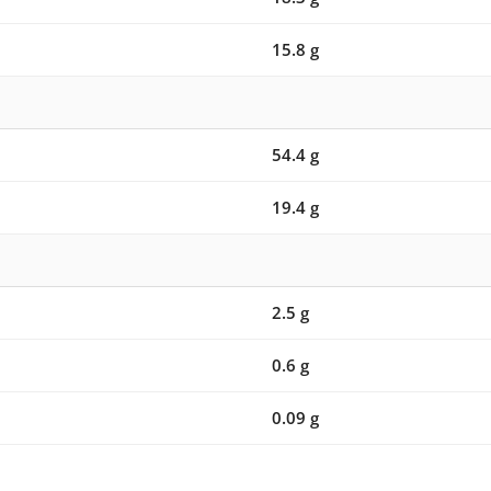
15.8 g
54.4 g
19.4 g
2.5 g
0.6 g
0.09 g