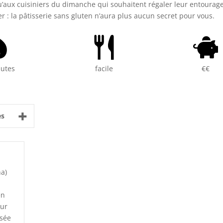
u’aux cuisiniers du dimanche qui souhaitent régaler leur entourag
er : la pâtisserie sans gluten n’aura plus aucun secret pour vous.
nutes
facile
€€
+
es
na)
en
pur
isée