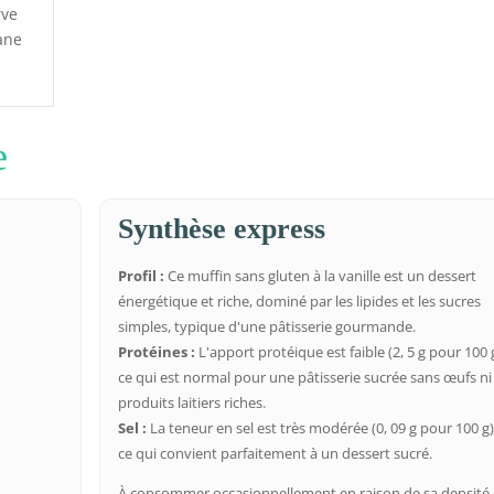
rve
ane
e
Synthèse express
Profil :
Ce muffin sans gluten à la vanille est un dessert
énergétique et riche, dominé par les lipides et les sucres
simples, typique d'une pâtisserie gourmande.
Protéines :
L'apport protéique est faible (2, 5 g pour 100 g
ce qui est normal pour une pâtisserie sucrée sans œufs ni
produits laitiers riches.
Sel :
La teneur en sel est très modérée (0, 09 g pour 100 g)
ce qui convient parfaitement à un dessert sucré.
À consommer occasionnellement en raison de sa densité