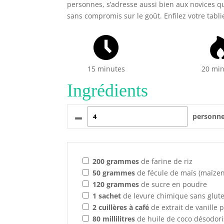
personnes, s’adresse aussi bien aux novices q
sans compromis sur le goût. Enfilez votre tabli
15 minutes
20 mi
Ingrédients
–
personn
200
grammes
de farine de riz
50
grammes
de fécule de maïs (maïze
120
grammes
de sucre en poudre
1
sachet
de levure chimique sans glut
2
cuillères à café
de extrait de vanille 
80
millilitres
de huile de coco désodor