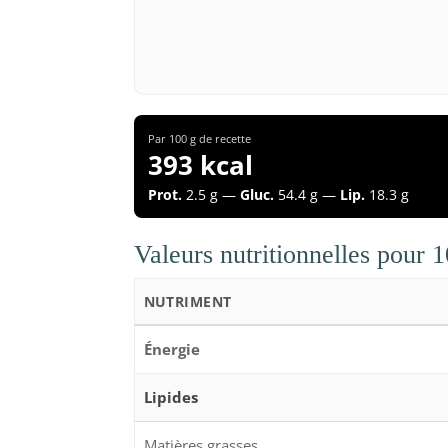
Par 100 g de recette
393 kcal
Prot.
2.5 g —
Gluc.
54.4 g —
Lip.
18.3 g
Valeurs nutritionnelles pour 
NUTRIMENT
Énergie
Lipides
Matières grasses