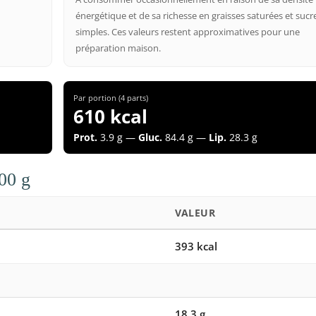
énergétique et de sa richesse en graisses saturées et sucr
simples. Ces valeurs restent approximatives pour une
préparation maison.
Par portion (4 parts)
610 kcal
Prot.
3.9 g —
Gluc.
84.4 g —
Lip.
28.3 g
100 g
VALEUR
393 kcal
18.3 g