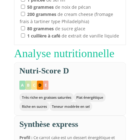
50
grammes
de noix de pécan
200
grammes
de cream cheese (fromage
frais à tartiner type Philadelphia)
80
grammes
de sucre glace
1
cuillère à café
de extrait de vanille liquide
Analyse nutritionnelle
Nutri-Score D
A
B
C
D
E
Très riche en graisses saturées
Plat énergétique
Riche en sucres
Teneur modérée en sel
Synthèse express
Profil :
Ce carrot cake est un dessert énergétique et