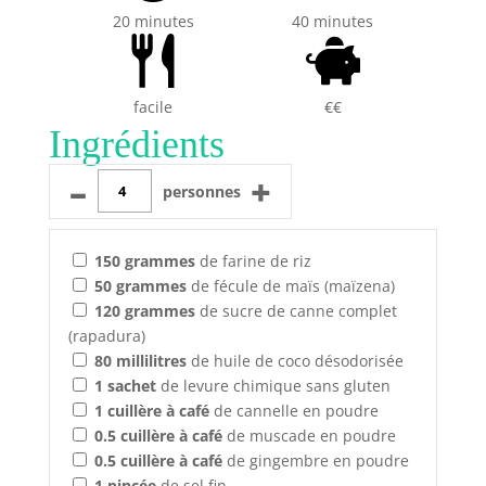
20 minutes
40 minutes
facile
€€
Ingrédients
–
+
personnes
150
grammes
de farine de riz
50
grammes
de fécule de maïs (maïzena)
120
grammes
de sucre de canne complet
(rapadura)
80
millilitres
de huile de coco désodorisée
1
sachet
de levure chimique sans gluten
1
cuillère à café
de cannelle en poudre
0.5
cuillère à café
de muscade en poudre
0.5
cuillère à café
de gingembre en poudre
1
pincée
de sel fin