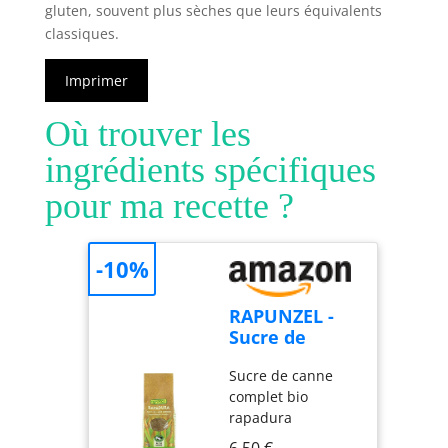
gluten, souvent plus sèches que leurs équivalents
classiques.
Imprimer
Où trouver les
ingrédients spécifiques
pour ma recette ?
-10%
RAPUNZEL -
Sucre de
canne
Sucre de canne
complet bio
complet bio
rapadura 500
rapadura
g