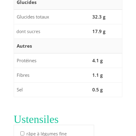
Glucides
Glucides totaux
32.3 g
17.9 g
dont sucres
Autres
Protéines
4.1 g
Fibres
1.1 g
Sel
0.5 g
Ustensiles
râpe à légumes fine