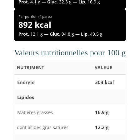
Prot.
4.1 g —
Gluc.
32.3 g —
Lip.
16.9 g
Par portion (4 parts)
892 kcal
Prot.
12.1 g —
Gluc.
94.8 g —
Lip.
49.5 g
Valeurs nutritionnelles pour 100 g
NUTRIMENT
VALEUR
Énergie
304 kcal
Lipides
Matières grasses
16.9 g
12.2 g
dont acides gras saturés