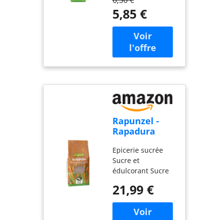
6,50 €
5,85 €
Rapunzel -
Rapadura
Sucre De
Epicerie sucrée
Canne
Sucre et
Complet Bio
édulcorant Sucre
1Kg - Vendu
Muscovado,
par unité
21,99 €
rapadura Rapunzel
Rapadura Sucre De
Canne Complet Bio