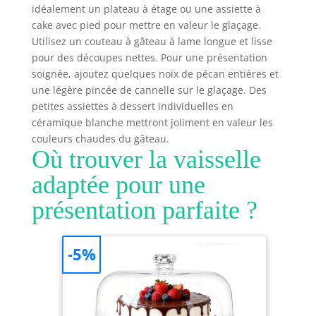
idéalement un plateau à étage ou une assiette à
CAPACITÉ: conçue
cake avec pied pour mettre en valeur le glaçage.
pour réaliser des
préparations et
Utilisez un couteau à gâteau à lame longue et lisse
des pâtisseries
pour des découpes nettes. Pour une présentation
généreuses, la
soignée, ajoutez quelques noix de pécan entières et
capacité de 5kg est
une légère pincée de cannelle sur le glaçage. Des
idéale pour
petites assiettes à dessert individuelles en
concocter une
céramique blanche mettront joliment en valeur les
grande variété de
couleurs chaudes du gâteau.
recettes,
Où trouver la vaisselle
notamment des
cookies, des
adaptée pour une
pancakes, des
présentation parfaite ?
pâtes à pizza, des
pâtes à pain et
bien plus
PRÉCISION
-5%
OPTIMALE: une
balance de cuisine
pour toutes vos
envies de