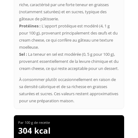
riche, caractérisé par une forte teneur en graisses
(notamment saturées) et en sucres, typique des
gâteaux de pâtisserie.
Protéines :
L'apport protéique est modéré (4, 1 g
pour 100 g), provenant principalement des œufs et du
cream cheese, ce qui confère au gâteau une texture
moelleuse.
Sel :
La teneur en sel est modérée (0, 5 g pour 100 g),
provenant essentiellement de la levure chimique et du
cream cheese, ce qui reste acceptable pour un dessert.
À consommer plutôt occasionnellement en raison de
sa densité calorique et de sa richesse en graisses
saturées et sucres. Ces valeurs restent approximatives
pour une préparation maison.
Par 100 g de recette
304 kcal