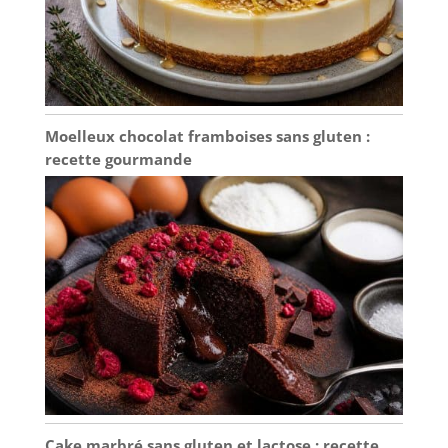
cylindres polis offrent
une base structurelle
parfaite pour les
projets de bricolage, le
modélisme scolaire et
les décorations faites
Moelleux chocolat framboises sans gluten :
maison. Leur finition
recette gourmande
lisse et uniforme, sans
échardes, assure une
manipulation sans
danger pour les
enfants, ce qui en fait
un indispensable pour
les esprits créatifs et
les travaux manuels.
ALTERNATIVE
ÉCOLOGIQUE HAUTE
PERFORMANCE : En
choisissant ce lot
généreux, vous optez
pour une solution
Cake marbré sans gluten et lactose : recette