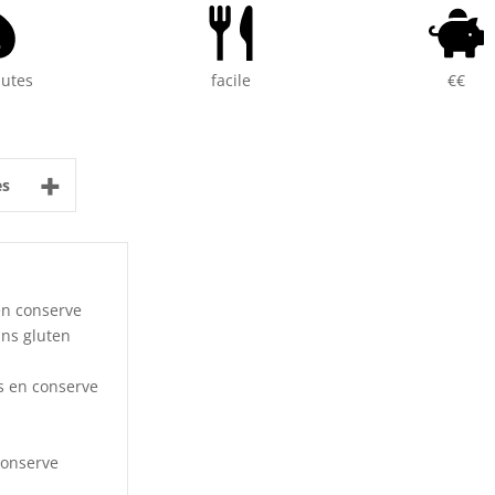
nutes
facile
€€
+
es
en conserve
ans gluten
s en conserve
conserve