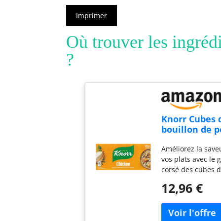
Imprimer
Où trouver les ingréd
?
Knorr Cubes 
bouillon de p
sans gluten 
Améliorez la save
ajouter une 
vos plats avec le 
riche de poul
corsé des cubes 
vos plats 20 x
bouillon de poule
12,96 €
Knorr Les cubes 
bouillon de poule
contiennent des 