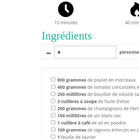
15 minutes
40 mi
Ingrédients
–
personn
800
grammes
de poulet en morceaux
400
grammes
de tomates concassées 
250
millilitres
de bouillon de volaille s
3
cuillères à soupe
de huile d’olive
200
grammes
de champignons de Pari
150
millilitres
de vin blanc sec
1
cuillère à café
de ail en poudre
100
grammes
de oignons émincés en 
1
feuille de laurier