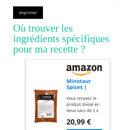
Imprimer
Où trouver les
ingrédients spécifiques
pour ma recette ?
Minotaur
Spices |
Paprika fumé
Vous recevez le
| 2 x 500 g (1
produit divisé en
Kg) Paprika
deux sacs de 2 x
fumé en
500g pour toujours
poudre
20,99 €
profiter d'un
paprika fumé frais.