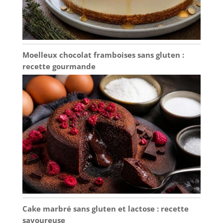
rassemblements.
[Applicable]
Apparence élégante,
parfaite pour les fêtes
de Noël, les
Moelleux chocolat framboises sans gluten :
anniversaires, les
recette gourmande
banquets, les
rassemblements, les
mariages et diverses
fêtes, telles que la
Saint-Valentin, Pâques,
Halloween,
Thanksgiving, etc.
Cake marbré sans gluten et lactose : recette
savoureuse