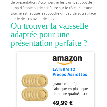
de présentation. Accompagne-les d’un petit pot de
sirop d’érable ou de confiture sur le côté. Pour une
touche esthétique, saupoudre un peu de sucre glace
sur le dessus avant de servir.
Où trouver la vaisselle
adaptée pour une
présentation parfaite ?
LATERN 12
Pièces Assiettes
de Présentation
[Haute qualité]
en Or
Fabriqué en plastique
Réutilisables,
de haute qualité, 100
33cm Assiettes
% de qualité
de Présentation
49,99 €
alimentaire, sans BPA,
en Plastique