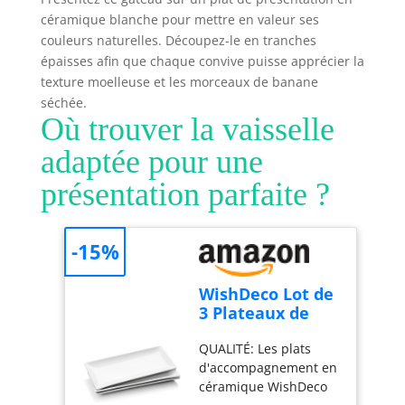
garden 2019, valeur de
pratique pour une
céramique blanche pour mettre en valeur ses
la marque en magasin
utilisation confortable
couleurs naturelles. Découpez-le en tranches
(rsp), données 2018
et un changement
Fabriqué en france
épaisses afin que chaque convive puisse apprécier la
rapide des
texture moelleuse et les morceaux de banane
accessoires. Compact
séchée.
et pratique pour un
Où trouver la vaisselle
usage quotidien :
Léger, doté d'un câble
adaptée pour une
de 1 mètre et d'un
design compact, ce
présentation parfaite ?
mixeur est facile à
ranger et parfait pour
toutes vos tâches de
-15%
cuisine.
WishDeco Lot de
3 Plateaux de
Service,
QUALITÉ: Les plats
Assiettes
d'accompagnement en
Rectangulaires
céramique WishDeco
Blanches 35x15