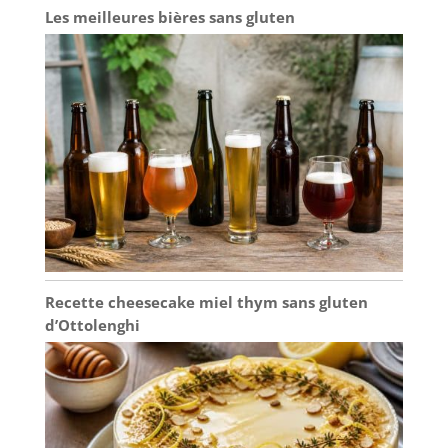
non collante est facile
Les meilleures bières sans gluten
à nettoyer
APPLICATIONS:
Chaque grand plateau
de service mesure L
35,3 × W 14,7 cm.
Taille appropriée pour
contenir et afficher du
fromage, des gâteaux,
de la viande, des
fruits, des biscuits,
des collations et des
pâtisseries. Bon pour
le brunch, le dîner, la
fête, le mariage et
Recette cheesecake miel thym sans gluten
bien d'autres
d’Ottolenghi
occasions. Le plateau
de service Wishdeco
peut être utilisé non
seulement comme
apéritif, mais aussi
comme plateau de