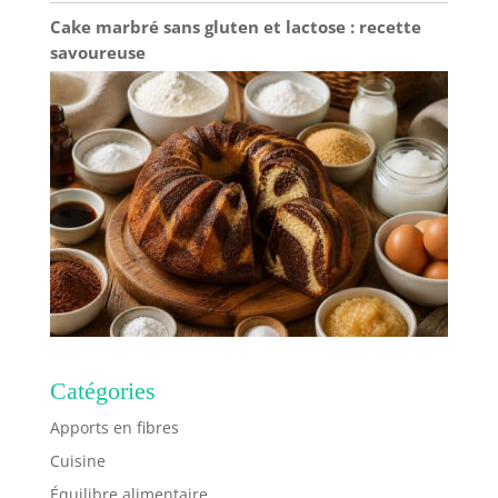
transport. Nous vous
Cake marbré sans gluten et lactose : recette
offrirons un
savoureuse
remplacement gratuit
si les assiettes
rectangulaires arrivent
cassés
Catégories
Apports en fibres
Cuisine
Équilibre alimentaire