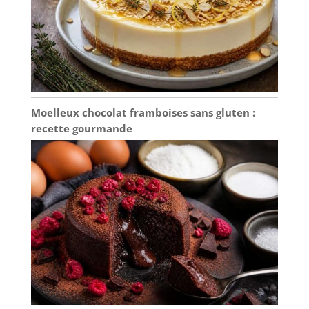
service pour les steaks
de taille moyenne avec
accompagnements
DESIGN: L'ensemble
d'assiettes est d'un
blanc éclatant avec
une forme
Moelleux chocolat framboises sans gluten :
rectangulaire
recette gourmande
ergonomique et un
rebord étroit. Les
rebords empêchent
les déversements,
gardent le comptoir et
la table propres.
Cadeau idéal pour la
fête des mères, la fête
des pères EMBALLAGE:
Un emballage bien
conçu protège la
vaisselle en toute
sécurité pendant le