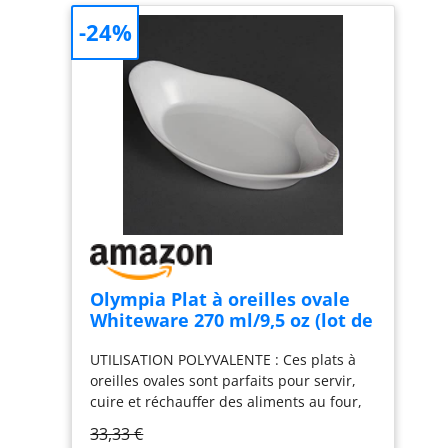
antiadhésif. Évitez
ranger et parfait pour
-24%
d'utiliser des outils
toutes vos tâches de
tranchants et rugueux
cuisine.
pour éviter de rayer la
poêle.
Olympia Plat à oreilles ovale
Whiteware 270 ml/9,5 oz (lot de
6), Porcelaine blanche, Taille :
UTILISATION POLYVALENTE : Ces plats à
244(L)x202(P) mm, Plat de
oreilles ovales sont parfaits pour servir,
service ovale, Plats
cuire et réchauffer des aliments au four,
d'accompagnement latéraux,
au micro-ondes et au congélateur
Four, Micro ondes, W427
33,33 €
DURABLE ET RÉSISTANT : Les bords roulés