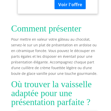
convient parfaitement
est non toxique,
Antiadhésif
aux petites cuisines et
inodore, respectueux
Patisserie
à une utilisation
de l'environnement et
Gâteau, Gateau
familiale. Son format
durable. Pas facile à
Enfant de
compact reste facile à
déformer ou à casser.
Gâteaux
Comment présenter
nettoyer et à utiliser
Parfait pour les fêtes
au quotidien. 10
d'anniversaire, les
VITESSES + FONCTION
Pour mettre en valeur votre gâteau au chocolat,
rassemblements, les
PULSE – CONTRÔLE
servez-le sur un plat de présentation en ardoise ou
festivals. 【Ensemble
PRÉCIS Profitez de 10
multi-pièces】moule
en céramique foncée. Vous pouvez le découper en
niveaux de vitesse et
cake silicone Explorez
parts égales et les disposer en éventail pour une
de la fonction Pulse.
la polyvalence de la
présentation élégante. Accompagnez chaque part
Ce robot cuisine
pâtisserie avec notre
d’une cuillère de crème fouettée légère ou d’une
s’adapte parfaitement
ensemble de quatre
boule de glace vanille pour une touche gourmande.
le mélange à chaque
moules à gâteau ronds
recette. Des résultats
! Comprend des
Où trouver la vaisselle
homogènes et
moules de 4 pouces, 6
maîtrisés à chaque
adaptée pour une
pouces, 8 pouces et 10
utilisation. ROBOT
pouces pour répondre
présentation parfaite ?
MULTIFONCTION –
à vos besoins en
GAIN DE TEMPS AU
gâteaux de différentes