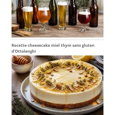
crémaillère, un
anniversaire ou les
amateurs de design –
ce set d'assiettes en
grès avec émail réactif
est fait main et chaque
pièce est unique.
Recette cheesecake miel thym sans gluten
d’Ottolenghi