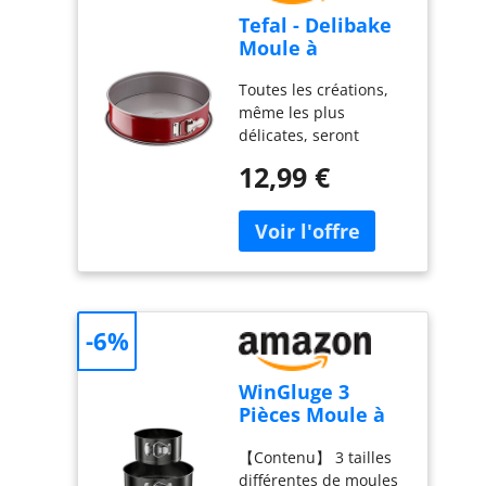
Tefal - Delibake
Moule à
Charnière
Toutes les créations,
Antiadhésif - 23
même les plus
cm - Rouge
délicates, seront
parfaitement et
12,99 €
facilement démoulées
grce à la ceinture
amovible du moule Le
fond plus large avec
rebords empêche le
débordement et peut
également être utilisé
-6%
comme assiette de
service Nettoyage
facile grce au
WinGluge 3
revêtement
Pièces Moule à
antiadhésif Une
Manqué Rond,
ouverture facile et un
【Contenu】 3 tailles
12/18/22cm
démoulage réussi grce
différentes de moules
Moule à Gàteau