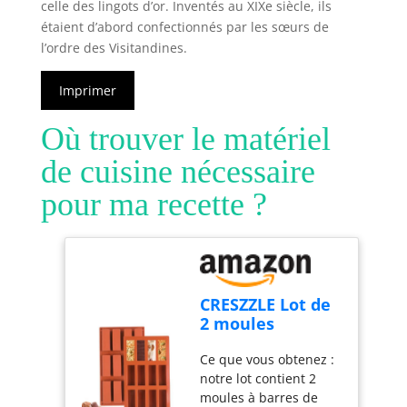
celle des lingots d’or. Inventés au XIXe siècle, ils
étaient d’abord confectionnés par les sœurs de
l’ordre des Visitandines.
Imprimer
Où trouver le matériel
de cuisine nécessaire
pour ma recette ?
CRESZZLE Lot de
2 moules
silicone
Ce que vous obtenez :
rectangulaires
notre lot contient 2
12 cavités –
moules à barres de
moule silicone