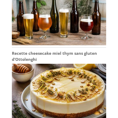
réceptions et dîners.
Planche charcuterie
ardoise, plateau à
fromage, plaque
ardoise, assiettes et
plats de service apero,
sushi. Conçues avec
soin, ces assiettes en
ardoise naturelle
apportent une touche
Recette cheesecake miel thym sans gluten
moderne et
d’Ottolenghi
sophistiquée à votre
service de table.
Ardoise planche
formage assiette
dessert assiette
rectangulaire noire
ardoise restaurant
design professionnel
pour mariages, fêtes,
anniversaires, remises