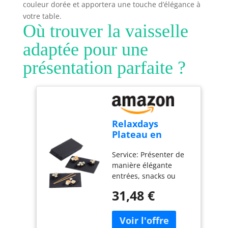
couleur dorée et apportera une touche d’élégance à
et un changement
votre table.
rapide des
Où trouver la vaisselle
accessoires. Compact
et pratique pour un
adaptée pour une
usage quotidien :
Léger, doté d'un câble
présentation parfaite ?
de 1 mètre et d'un
design compact, ce
mixeur est facile à
ranger et parfait pour
toutes vos tâches de
Relaxdays
cuisine.
Plateau en
ardoise, lot de 6,
Service: Présenter de
26 x 16 cm,
manière élégante
assiette de
entrées, snacks ou
présentation,
desserts avec le
rectangulaire,
31,48 €
plateau en ardoise 6
plat de service,
pièces: Le service
anthracite
sushi décoratif est