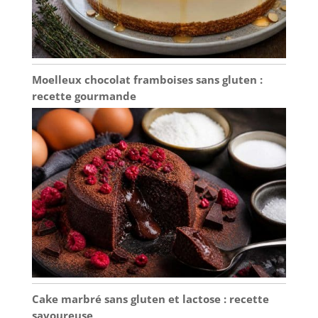
utiliser sans crainte ;
faciles à stocker et à
nettoyer, elles passent
au lave-vaisselle.
Moelleux chocolat framboises sans gluten :
recette gourmande
Cake marbré sans gluten et lactose : recette
savoureuse