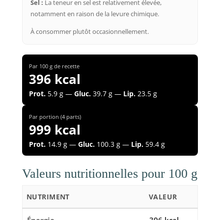
Sel :
La teneur en sel est relativement élevée,
notamment en raison de la levure chimique.
À consommer plutôt occasionnellement.
Par 100 g de recette
396 kcal
Prot.
5.9 g —
Gluc.
39.7 g —
Lip.
23.5 g
Par portion (4 parts)
999 kcal
Prot.
14.9 g —
Gluc.
100.3 g —
Lip.
59.4 g
Valeurs nutritionnelles pour 100 g
NUTRIMENT
VALEUR