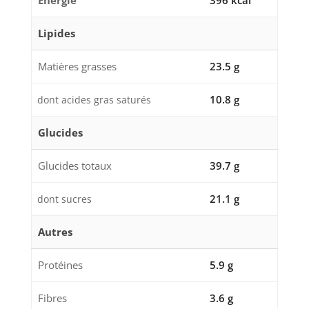
Énergie
396 kcal
Lipides
Matières grasses
23.5 g
10.8 g
dont acides gras saturés
Glucides
Glucides totaux
39.7 g
21.1 g
dont sucres
Autres
Protéines
5.9 g
Fibres
3.6 g