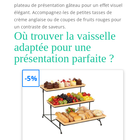
conçu pour une
plateau de présentation gâteau pour un effet visuel
utilisation quotidienne
élégant. Accompagnez-les de petites tasses de
; sans BPA, sans PFOA
crème anglaise ou de coupes de fruits rouges pour
et sans PTFE AIDE
un contraste de saveurs.
CUISINIER : La gamme
Où trouver la vaisselle
d'ustensiles de cuisine
antiadhésifs Chef Aid
adaptée pour une
est une collection très
appréciée et populaire
présentation parfaite ?
de 25 produits qui
répond à tous les
besoins et offre une
-5%
gamme complète de
solutions pour la
maison, ratique pour
un usage quotidien