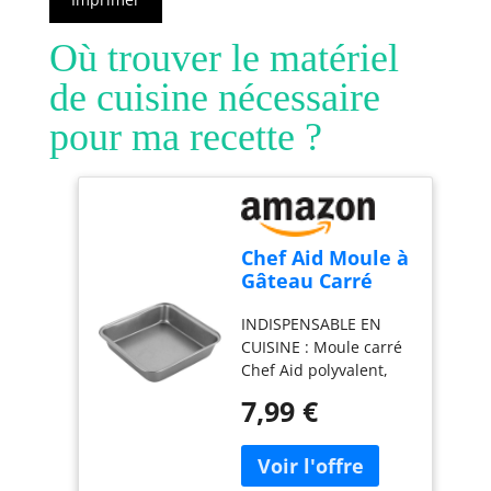
Où trouver le matériel
de cuisine nécessaire
pour ma recette ?
Chef Aid Moule à
Gâteau Carré
Antiadhésif 23 x
INDISPENSABLE EN
23 cm en Acier
CUISINE : Moule carré
au Carbone,
Chef Aid polyvalent,
Adapté pour
adapté à la
Tous Types de
7,99 €
préparation de tous
Gâteaux,
types de gâteaux ainsi
Lasagnes ou
que de plats cuits au
Hachis
four comme les
Parmentier