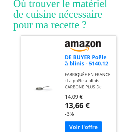
Où trouver le matériel
de cuisine nécessaire
pour ma recette ?
DE BUYER Poêle
à blinis - 5140.12
FABRIQUÉE EN FRANCE
: La poêle à blinis
CARBONE PLUS De
Buyer est fabriquée en
14,09 €
France. Son acier vous
13,66 €
permet de cuire de
parfait blinis, beignets
-3%
ou pancakes
facilement.
ANTIAHDÉSIVE : La