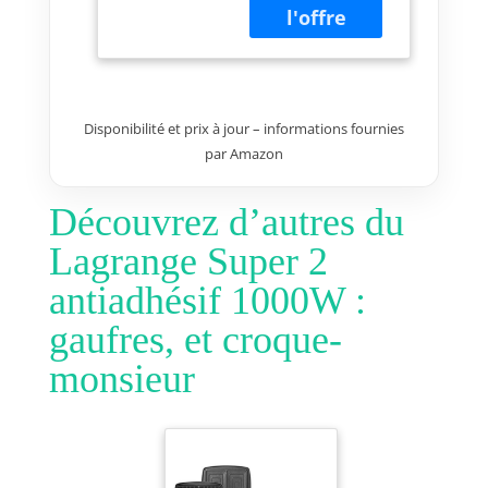
Multifonction :
monsieur
plaques
1000W
interchangeables
Disponibilité et prix à jour – informations fournies
par Amazon
Découvrez d’autres du
Lagrange Super 2
antiadhésif 1000W :
gaufres, et croque-
monsieur