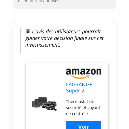
les matériaux utilisés.
💬
L’avis des utilisateurs pourrait
guider votre décision finale sur cet
investissement.
LAGRANGE -
Super 2
antiadhésif
Thermostat de
noir avec jeu
sécurité et voyant
de plaques
de contrôle
gaufres,
Gaufrier réversible
gaufrettes et
sur son socle
croque