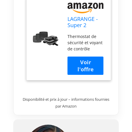
LAGRANGE -
Super 2
antiadhésif
Thermostat de
noir avec jeu
sécurité et voyant
de plaques
de contrôle
gaufres,
Gaufrier réversible
gaufrettes et
sur son socle
croque
Multifonction :
monsieur
plaques
1000W
interchangeables
Disponibilité et prix à jour – informations fournies
par Amazon