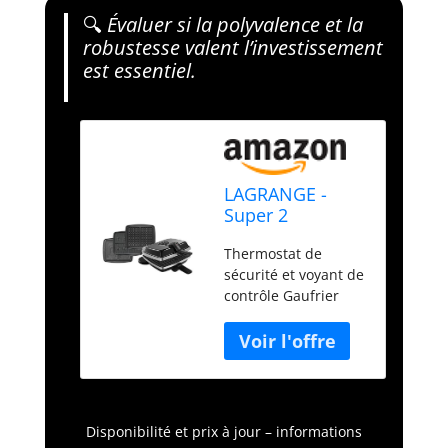
🔍
Évaluer si la polyvalence et la
robustesse valent l’investissement
est essentiel.
LAGRANGE -
Super 2
antiadhésif noir
Thermostat de
avec jeu de
sécurité et voyant de
plaques gaufres,
contrôle Gaufrier
gaufrettes et
réversible sur son
croque
socle Multifonction :
monsieur
plaques
1000W
interchangeables
Disponibilité et prix à jour – informations