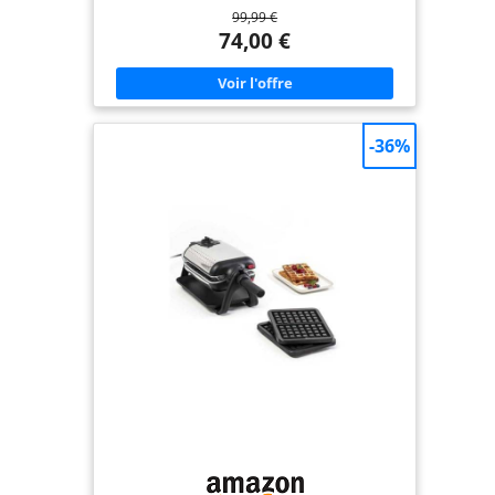
99,99 €
plaisirs) NETTOYAGE FACILE : plaques avec surface
antiadhésives et compatibles lave-vaisselle
74,00 €
FONCTIONNEMENT : bouton marche/arrêt avec
témoin lumineux de fonctionnement
REPARABILITE 15 ANS AU JUSTE PRIX : engagement
de réparabilité 15 ans au juste prix grâce à notre
réseau de 6200 réparateurs dans le monde, pour
contribuer à la protection de l’environnement
-36%
RANGEMENT PRATIQUE : range cordon pour plus
de praticité