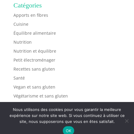
Catégories
Apports en fibres
Cuisine
Équilibre alimentaire
Nutrition
Nutrition et équilibre
Petit électroménager
Recettes sans gluten
Santé
Vegan et sans gluten
Végétarisme et sans gluten
Nous utilisons des cookies pour vous garantir la meilleure
expérience sur notre site web. Si vous continuez à utiliser ce
site, nous supposerons que vous en êtes satisfait.
Tous droits réservés |
Mentions Légales
-
Politique
OK
de confidentialité
-
Plan de site
-
Contact