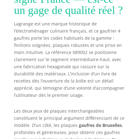
d’utilisation :
un gage de qualité réel ?
thermostat pré-
réglé pour une
cuisson des
Lagrange est une marque historique de
gaufres dorées et
l’électroménager culinaire français, et ce gaufrier 4
croustillantes à
gaufres porte les codes habituels de la gamme :
l’extérieur et
finitions soignées, plaques robustes et une prise en
moelleuses à
main intuitive. La référence 089002 se positionne
l’intérieur Une
clairement sur le segment intermédiaire-haut, avec
cuisson
une fabrication hexagonale qui rassure sur la
homogène :
durabilité des matériaux. L’inclusion d’un livre de
appareil
réversible sur
recettes dès l’ouverture de la boîte est un détail
socle pour une
apprécié, qui témoigne d’une volonté d’accompagner
bonne répartition
l’utilisateur dès le premier usage.
de la pâte.
Les deux jeux de plaques interchangeables
constituent le principal argument différenciant de ce
modèle. D’un côté, les plaques
gaufres de Bruxelles
,
profondes et généreuses, pour obtenir ces gaufres