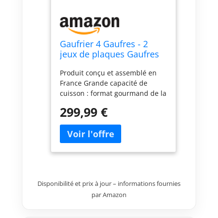
Gaufrier 4 Gaufres - 2
jeux de plaques Gaufres
de Bruxelles + Gaufrettes
Produit conçu et assemblé en
France Grande capacité de
cuisson : format gourmand de la
gaufre de foire et cuisson de 4
299,99 €
gaufres à la fois pour plus de
générosité et de rapidité.
Modulable : plaques amovibles
pour plus de gourmandise et
pour un entretien facilité Simple
d’utilisation : thermostat pré-
réglé pour une cuisson des
Disponibilité et prix à jour – informations fournies
gaufres dorées et croustillantes
par Amazon
à l’extérieur et moelleuses à
l’intérieur Une cuisson
homogène : appareil réversible