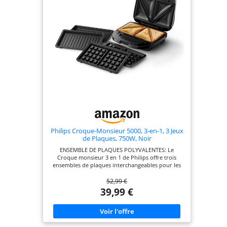
Philips Croque-Monsieur 5000, 3-en-1, 3 Jeux
de Plaques, 750W, Noir
ENSEMBLE DE PLAQUES POLYVALENTES: Le
Croque monsieur 3 en 1 de Philips offre trois
ensembles de plaques interchangeables pour les
paninis, les sandwichs et les gaufres, vous
52,99 €
permettant de savourer une large variété de plats
LE CROUSTILLANT À LA PERFECTION : Avec une
39,99 €
puissance de 750W, cet appareil à croque-
monsieur assure un chauffage rapide, grillant tout
à la perfection, pour un résultat croustillant et
doré NETTOYAGE SANS DIFFICULTÉ : Les plaques
de gril antiadhésives sont amovibles, facilitant le