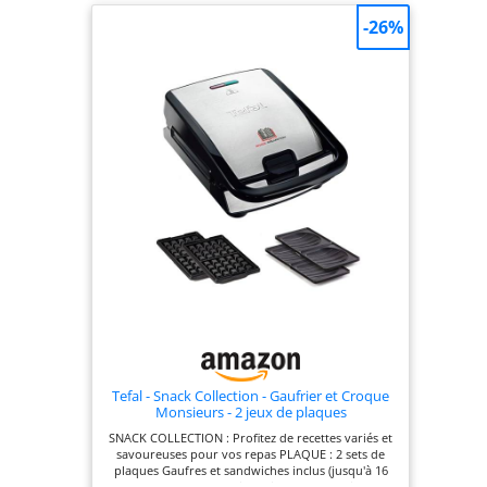
nettoyage. Fini le récurage, il vous suffira de
-26%
retirer les plaques pour les nettoyer facilement
UNE CHALEUR HOMOGÈNE POUR DES RÉSULTATS
OPTIMAUX : Répartition uniforme de la chaleur
sur les plaques pour des garnitures parfaitement
fondues et grillées. Les plaques à sceller
conservent les ingrédients à l’intérieur
CONCEPTION CONVIVIALE:Cet appareil toaster &
gaufrier est doté d'un système de rangement du
câble intégré facile à utiliser, permettant de
conserver un plan de travail bien rangé. Le
rangement vertical compact permet de gagner de
la place dans la cuisine
Tefal - Snack Collection - Gaufrier et Croque
Monsieurs - 2 jeux de plaques
SNACK COLLECTION : Profitez de recettes variés et
savoureuses pour vos repas PLAQUE : 2 sets de
plaques Gaufres et sandwiches inclus (jusqu'à 16
plaques de recettes disponibles pour varier les