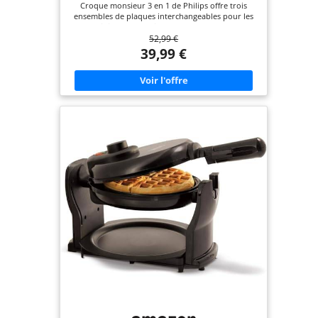
Croque monsieur 3 en 1 de Philips offre trois
ensembles de plaques interchangeables pour les
paninis, les sandwichs et les gaufres, vous
52,99 €
permettant de savourer une large variété de plats
LE CROUSTILLANT À LA PERFECTION : Avec une
39,99 €
puissance de 750W, cet appareil à croque-
monsieur assure un chauffage rapide, grillant tout
à la perfection, pour un résultat croustillant et
doré NETTOYAGE SANS DIFFICULTÉ : Les plaques
de gril antiadhésives sont amovibles, facilitant le
nettoyage. Fini le récurage, il vous suffira de
retirer les plaques pour les nettoyer facilement
UNE CHALEUR HOMOGÈNE POUR DES RÉSULTATS
OPTIMAUX : Répartition uniforme de la chaleur
sur les plaques pour des garnitures parfaitement
fondues et grillées. Les plaques à sceller
conservent les ingrédients à l’intérieur
CONCEPTION CONVIVIALE:Cet appareil toaster &
gaufrier est doté d'un système de rangement du
câble intégré facile à utiliser, permettant de
conserver un plan de travail bien rangé. Le
rangement vertical compact permet de gagner de
la place dans la cuisine