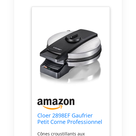
Cloer 2898EF Gaufrier
Petit Corne Professionnel
avec armoiries de la frise
Cônes croustillants aux
orientale pour cônes