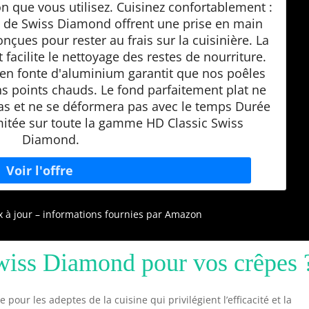
on que vous utilisez. Cuisinez confortablement :
 de Swiss Diamond offrent une prise en main
onçues pour rester au frais sur la cuisinière. La
 facilite le nettoyage des restes de nourriture.
 en fonte d'aluminium garantit que nos poêles
 points chauds. Le fond parfaitement plat ne
as et ne se déformera pas avec le temps Durée
limitée sur toute la gamme HD Classic Swiss
Diamond.
ix à jour – informations fournies par Amazon
Swiss Diamond pour vos crêpes 
our les adeptes de la cuisine qui privilégient l’efficacité et la