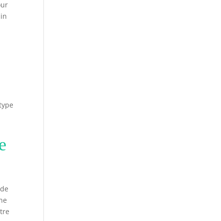
our
ain
 type
e
 de
une
tre