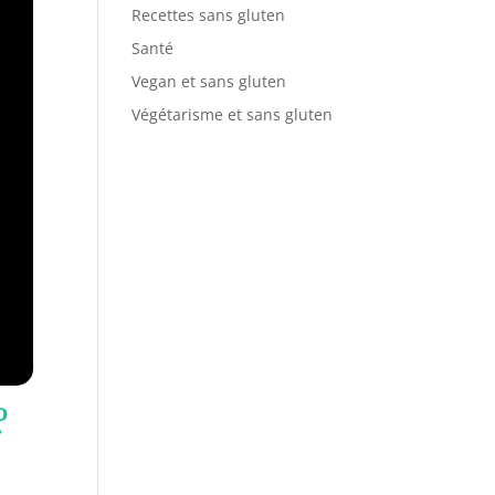
Recettes sans gluten
Santé
Vegan et sans gluten
Végétarisme et sans gluten
?