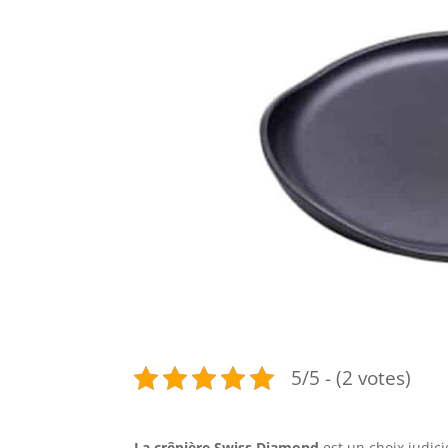
5/5 - (2 votes)
La crêpière Swiss Diamond
est un choix judic