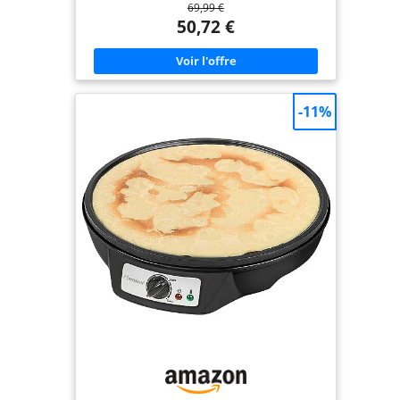
69,99 €
ans Système de rangement des accessoires sous
l'appareil Accessoires inclus : 6 spatules et une
50,72 €
louche FabriquÃéen France
-11%