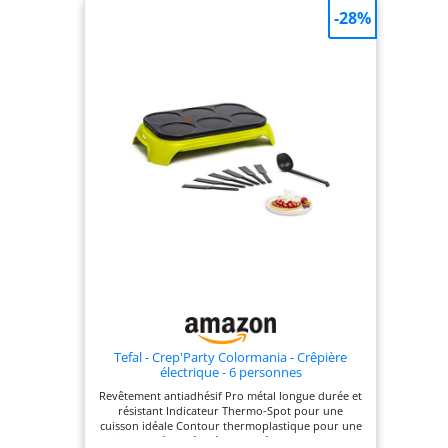
ET HOMOGÈNE : Les crêpes sont dorées en
-28%
quelques secondes avec la crêpière Billig ! Une
conception exclusive pour une cuisson homogène
et une température réglable jusqu'à 300 °C.
FABRICATION FRANCAISE : Crêpière conçue,
fabriquée et assemblée dans l'atelier breton de
Krampouz. ACCESSOIRES INCLUS : Livrée avec un
râteau (rozell) à crêpes plat pour étaler la pâte sur
la plaque et une spatule (spanell) en bois pour
décoller les crêpes. RÉPARABILITÉ 15 ANS : Les
pièces détachées sont disponibles au minimum
jusqu'à 15 ans après l'achat. Le tampon CLEAN+
(Réf ATE1) n'est pas fourni
Tefal - Crep'Party Colormania - Crêpière
électrique - 6 personnes
Revêtement antiadhésif Pro métal longue durée et
résistant Indicateur Thermo-Spot pour une
cuisson idéale Contour thermoplastique pour une
utilisation sécurisée Réparabilité15 ans, Garantie 2