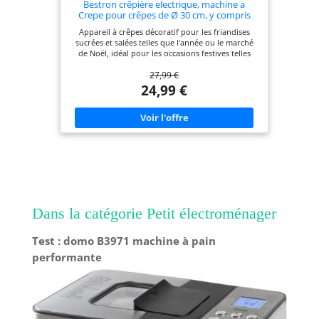
Bestron crêpière electrique, machine a
Crepe pour crêpes de Ø 30 cm, y compris
distributeur de pâte & spatule à crêpes, avec
Appareil à crêpes décoratif pour les friandises
revêtement antiadhésif, 1000 watts, couleur:
sucrées et salées telles que l'année ou le marché
Noir
de Noël, idéal pour les occasions festives telles
que les anniversaires d'enfants Plaque de cuisson
27,99 €
avec bord légèrement surélevé, spatule et
distributeur de pâte pour des crêpes très fines ou
24,99 €
de délicieuses crêpes, omelettes et crêpes
Thermostat pour le brunissage individuel de la
pâte, revêtement antiadhésif pour faciliter le
retournement des aliments et le nettoyage de
l'appareil
Dans la catégorie Petit électroménager
Test : domo B3971 machine à pain
performante