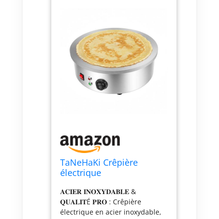
TaNeHaKi Crêpière
électrique
professionnelle 2800 W
𝐀𝐂𝐈𝐄𝐑 𝐈𝐍𝐎𝐗𝐘𝐃𝐀𝐁𝐋𝐄 &
45 cm 150–280 °C plaque
𝐐𝐔𝐀𝐋𝐈𝐓É 𝐏𝐑𝐎 : Crêpière
antiadhésive machine à
électrique en acier inoxydable,
crêpes automatique