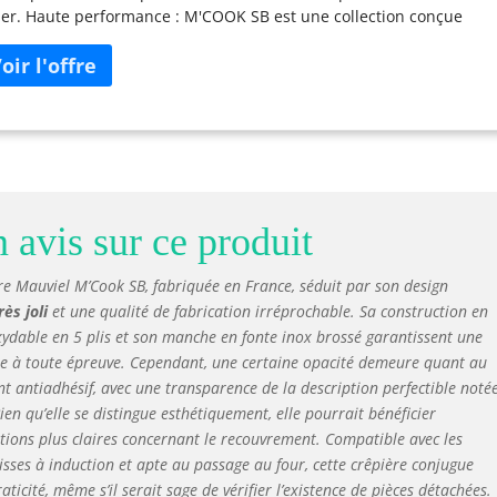
ier. Haute performance : M'COOK SB est une collection conçue
r l'induction, solide et durable. Cette gamme, très performante,
 composée de 5 couches, combinant l'acier inoxydable, 3 couches
cessives d'aluminium et une couche extérieure d'acier
xydable ferritique. Cet alliage assure une conductibilité parfaite,
ce à une répartition rapide et uniforme de la chaleur sur
nsemble du produit. Épaisseur : 2,6 mm. Chauffe rapidement,
roidit rapidement et offre un contrôle supérieur de la cuisson Les
gnées élégantes en acier inoxydable brossé restent froides
dant l'utilisation. Verser les bords sur chaque pièce. Polyvalent :
avis sur ce produit
lisable sur toutes les surfaces de cuisson. Gaz, électrique,
ogène, induction et au four. Passe au four, y compris sous le gril.
re Mauviel M’Cook SB, fabriquée en France, séduit par son design
age à la main uniquement. Entretien : Ne pas utiliser de chaleur
rès joli
et une qualité de fabrication irréprochable. Sa construction en
vée pendant une longue période. Ne laissez pas la casserole vide
xydable en 5 plis et son manche en fonte inox brossé garantissent une
 un brûleur chauffé pendant une période prolongée. Ne passe
e à toute épreuve. Cependant, une certaine opacité demeure quant au
 au lave-vaisselle. Ne pas utiliser d'ustensiles métalliques sur la
t antiadhésif, avec une transparence de la description perfectible noté
face de cuisson antiadhésive. L'utilisation de tampons à récurer,
laine d'acier, de nettoyants abrasifs, d'eau de Javel et/ou de
Bien qu’elle se distingue esthétiquement, elle pourrait bénéficier
toyants pour four n'est pas recommandée et peut rayer ou
tions plus claires concernant le recouvrement. Compatible avec les
ommager vos ustensiles de cuisine. Une mauvaise utilisation de
lisses à induction et apte au passage au four, cette crêpière conjugue
 ustensiles de cuisine annulera votre garantie. L'eau de Javel
raticité, même s’il serait sage de vérifier l’existence de pièces détachées.