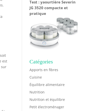
Test : yaourtière Severin
es.
JG 3520 compacte et
pratique
la
soit
Catégories
e est
e sur
Apports en fibres
Cuisine
Équilibre alimentaire
Nutrition
Nutrition et équilibre
Petit électroménager