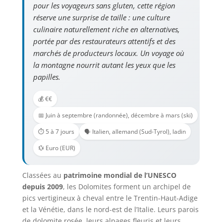
pour les voyageurs sans gluten, cette région
réserve une surprise de taille : une culture
culinaire naturellement riche en alternatives,
portée par des restaurateurs attentifs et des
marchés de producteurs locaux. Un voyage où
la montagne nourrit autant les yeux que les
papilles.
💰 €€
📅 Juin à septembre (randonnée), décembre à mars (ski)
⏱️ 5 à 7 jours
🗣️ Italien, allemand (Sud-Tyrol), ladin
💱 Euro (EUR)
Classées au
patrimoine mondial de l’UNESCO
depuis 2009
, les Dolomites forment un archipel de
pics vertigineux à cheval entre le Trentin-Haut-Adige
et la Vénétie, dans le nord-est de l’Italie. Leurs parois
de dolomite rosée, leurs alpages fleuris et leurs