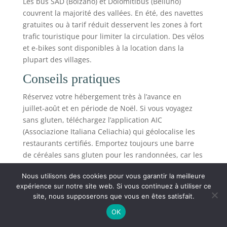
Les bus SAD (Bolzano) et Dolomitibus (Belluno)
couvrent la majorité des vallées. En été, des navettes
gratuites ou à tarif réduit desservent les zones à fort
trafic touristique pour limiter la circulation. Des vélos
et e-bikes sont disponibles à la location dans la
plupart des villages.
Conseils pratiques
Réservez votre hébergement très à l’avance en
juillet-août et en période de Noël. Si vous voyagez
sans gluten, téléchargez l’application AIC
(Associazione Italiana Celiachia) qui géolocalise les
restaurants certifiés. Emportez toujours une barre
de céréales sans gluten pour les randonnées, car les
refuges ne garantissent pas toujours la disponibilité.
Nous utilisons des cookies pour vous garantir la meilleure
Carte interactive
expérience sur notre site web. Si vous continuez à utiliser ce
site, nous supposerons que vous en êtes satisfait.
OK