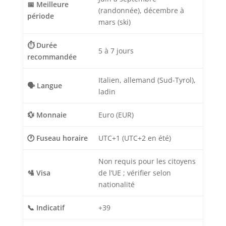
📅 Meilleure
(randonnée), décembre à
période
mars (ski)
⏱️ Durée
5 à 7 jours
recommandée
Italien, allemand (Sud-Tyrol),
🗣️ Langue
ladin
💱 Monnaie
Euro (EUR)
🕐 Fuseau horaire
UTC+1 (UTC+2 en été)
Non requis pour les citoyens
🛂 Visa
de l’UE ; vérifier selon
nationalité
📞 Indicatif
+39