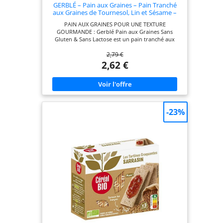
GERBLÉ – Pain aux Graines – Pain Tranché
aux Graines de Tournesol, Lin et Sésame –
Sans Gluten & Sans Lactose – Riche en
PAIN AUX GRAINES POUR UNE TEXTURE
Fibres – 200 g
GOURMANDE : Gerblé Pain aux Graines Sans
Gluten & Sans Lactose est un pain tranché aux
graines de tournesol, sésame et lin. Riche en
2,79 €
fibres, il offre une texture savoureuse et
équilibrée. UNE RECETTE ÉLABORÉE AVEC DES
2,62 €
INGRÉDIENTS SÉLECTIONNÉS : À base de farines
naturellement sans gluten (riz, maïs, sarrasin…),
sans huile de palme, et souvent enrichis en fibres,
nos pains et tartines sont aussi bons que
responsables. UN PAIN SANS GLUTEN POUR TOUS
LES INSTANTS : Conçus pour les personnes
-23%
intolérantes ou sensibles au gluten et au lactose,
nos pains et tartines sans gluten allient praticité,
moelleux ou croustillant, et plaisir au quotidien. À
DÉGUSTER SELON VOS ENVIES : Déjà tranchés ou
en format pratique, nos pains et tartines sans
gluten se savourent au petit-déjeuner ou au
repas, nature ou grillés, avec du sucré comme du
salé. L’ENGAGEMENT GERBLÉ POUR UNE
ALIMENTATION SANS GLUTEN : Gerblé Sans Gluten
propose des produits sûrs, gourmands et adaptés
aux régimes spécifiques, pour allier plaisir,
équilibre et praticité au quotidien.