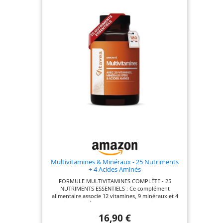
Vitamine E et vitamines du complexe B, idéale
pour préparer le corps à la conception et soutenir
la vitalité de la mère. FER, ZINC, IODE ET SÉLÉNIUM
: Apporte les minéraux essentiels comme le fer
pour réduire la fatigue, le zinc pour une fertilité et
une reproduction normales, ainsi que l'iode et le
sélénium pour une fonction thyroïdienne
normale. PACK DE 3 ÉCONOMIQUE & 100%
NATUREL : Ce lot de 3 boîtes (3x30 gélules) offre
une cure de 3 mois. Nos gélules sont vegan,
formulées avec des ingrédients d'origine naturelle,
sans additifs artificiels, et fabriquées en Allemagne
selon des normes de qualité strictes.
Multivitamines & Minéraux - 25 Nutriments
+ 4 Acides Aminés
FORMULE MULTIVITAMINES COMPLÈTE - 25
NUTRIMENTS ESSENTIELS : Ce complément
alimentaire associe 12 vitamines, 9 minéraux et 4
acides aminés pour soutenir l’organisme au
quotidien. Une formule complète pensée pour
16,90 €
accompagner votre énergie, vitalité et bien-être