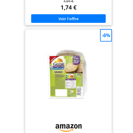
1,91 €
au goût délicat et équilibré, bonne comme la
Barilla de toujours. Temps de cuisson : 9 minutes
1,74 €
Ingrédients : pâte sans gluten de maïs blanc, maïs
jaune et riz brun, de texture toujours à la dent. La
portion recommandée pour un adulte moyen est
de 80 à 85 g Idéales avec : elles épousent la coupe
oblique traditionnelle « à plume » avec un goût
équilibré et sont idéales avec des jus aux saveurs
-6%
délicates BARILLA - Une entreprise italienne de
famille qui cultive la passion pour les pâtes depuis
1877. Nos jus, pâtes et céréales sont savoureuses,
sûres et contribuent à une alimentation équilibrée
sur votre table