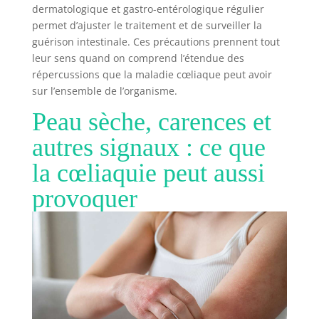
Céréal Bio propose des pains, tartines et biscuits
dermatologique et gastro-entérologique régulier
bio savoureux, fabriqués en France, alliant
permet d’ajuster le traitement et de surveiller la
nutrition, plaisir pour une alimentation bio et
responsable au quotidien.
guérison intestinale. Ces précautions prennent tout
leur sens quand on comprend l’étendue des
répercussions que la maladie cœliaque peut avoir
sur l’ensemble de l’organisme.
Peau sèche, carences et
autres signaux : ce que
la cœliaquie peut aussi
provoquer