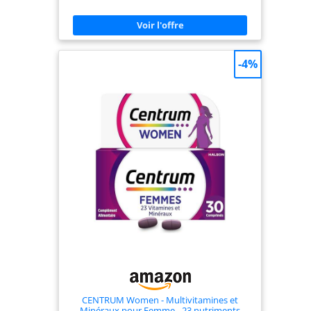
général. AIDE À RÉDUIRE LA FATIGUE & SOUTENIR
L’ÉNERGIE : Les vitamines B2, B3, B5, B6, B9, B12 et
C contribuent à réduire la fatigue et l’épuisement
et participent au métabolisme énergétique
normal, pour rester actif au quotidien. SOUTIEN
DU SYSTÈME IMMUNITAIRE : Grâce aux vitamines
-4%
C, D, B6, B12 ainsi qu’au zinc, cuivre, fer et
sélénium, cette formule contribue au
fonctionnement normal du système immunitaire,
particulièrement utile lors des changements de
saison. FORMES HAUTEMENT ASSIMILABLES &
POSOLOGIE SIMPLE : Vitamines sous formes
actives et minéraux bien assimilés, dont fer
bisglycinate. 1 comprimé par jour avec un grand
verre d’eau. Format 180 comprimés idéal pour
une cure longue durée. FABRICATION FRANÇAISE :
Fabrication dans nos laboratoires en Vendée,
selon des protocoles et normes stricts et
contrôlés. Garanti sans gluten, sans lactose, sans
sucre, sans gélatine, sans arôme ni colorant
artificiel.
CENTRUM Women - Multivitamines et
Minéraux pour Femme - 23 nutriments