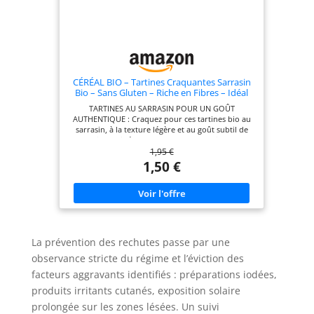
CÉRÉAL BIO – Tartines Craquantes Sarrasin
Bio – Sans Gluten – Riche en Fibres – Idéal
Petit–Déjeuner, Snack Léger ou Apéritif –
TARTINES AU SARRASIN POUR UN GOÛT
Nutriscore A – 3 Sachets –145 g
AUTHENTIQUE : Craquez pour ces tartines bio au
sarrasin, à la texture légère et au goût subtil de
noisette, idéales pour une pause saine et
1,95 €
croustillante à tout moment de la journée
COMPOSITION SANS GLUTEN ET 100 % BIO :
1,50 €
Fabriquées à partir de farine de sarrasin bio, sans
pesticides, ces tartines sont véganes, sans gluten,
sans colorant ni conservateur, et conditionnées en
sachets fraîcheur pour préserver leur croquant
VOTRE ALLIÉ FIBRES AU QUOTIDIEN : Source de
fibres et sans gluten, ces tartines au sarrasin
offrent une alternative saine et savoureuse pour
La prévention des rechutes passe par une
varier les plaisirs tout en respectant les besoins
nutritionnels de chacun. À DÉGUSTER SELON VOS
observance stricte du régime et l’éviction des
ENVIES : Du petit-déjeuner au diner, à savourer
facteurs aggravants identifiés : préparations iodées,
nature, grillé ou en sandwich, ces tartines au
sarrasin s’adaptent à toutes vos envies : sucré ou
produits irritants cutanés, exposition solaire
salé, il accompagne vos repas du matin au soir.
prolongée sur les zones lésées. Un suivi
L’ENGAGEMENT CÉRÉAL BIO POUR LE VEGETAL :