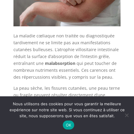
La maladie cœliaque non traitée ou diagnostiquée
tardivement ne se limite pas aux manifestations
cutanées bulleuses. L’atrophie villositaire intestinale
réduit la surface d’absorption de l’intestin grêle,
entraînant une
malabsorption
qui peut toucher de
nombreux nutriments essentiels. Ces carences ont
des répercussions visibles, y compris sur la peau.
La peau sèche, les fissures cutanées, une peau terne
ou fragile peuvent résulter directement d’une
carence en vitamine D, en acides gras essentiels ou
Nous utilisons des cookies pour vous garantir la meilleure
en zinc, tous absorbés en quantité insuffisante
expérience sur notre site web. Si vous continuez à utiliser ce
lorsque la muqueuse intestinale est endommagée.
site, nous supposerons que vous en êtes satisfait.
La réponse à la question fréquente est donc
OK
affirmative :
oui, la maladie cœliaque peut causer une