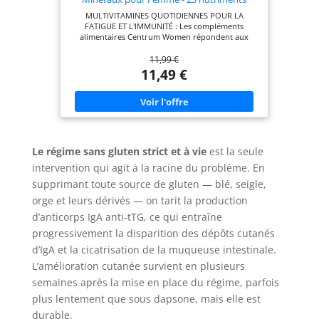
Vitamine D, C, B12, B7, Fer & Zinc -
MULTIVITAMINES QUOTIDIENNES POUR LA
Complément Alimentaire Fatigue, Immunité
FATIGUE ET L'IMMUNITÉ : Les compléments
& Peau, Cheveux, Ongles - 30 Comprimés - 1
alimentaires Centrum Women répondent aux
Mois
besoins nutritionnels des femmes avec 23
11,99 €
nutriments, chacun ayant une action spécifique :
soutenir l'immunité, réduire la fatigue et favoriser
11,49 €
le maintien d'une peau, de cheveux et d'ongles
normaux. VITAMINES ET MINÉRAUX ESSENTIELS :
Apportant 13 vitamines (A, B1, B2, B3, B5, B6, B8,
B9, B12, C, D, E, K) et 10 minéraux (fer, zinc,
biotine, sélénium,...), il est spécifiquement adapté
aux besoins nutritionnels des femmes. FORMULE
CIBLÉE : Cette formule offre un apport adapté en
Le régime sans gluten strict et à vie
est la seule
multivitamines et un dosage supérieur en fer et
acide folique par rapport à Centrum Men. Elle ne
intervention qui agit à la racine du problème. En
contient ni blé, ni lactose, ni noix, et est sans
supprimant toute source de gluten — blé, seigle,
gluten. COMPRIMÉS FACILES À AVALER : Prendre 1
comprimé par jour avec un verre d’eau. Cette cure
orge et leurs dérivés — on tarit la production
multivitamines et minéraux contient 30
d’anticorps IgA anti-tTG, ce qui entraîne
comprimés et peut s'intégrer facilement dans
votre routine dans le cadre d'une alimentation
progressivement la disparition des dépôts cutanés
variée et équilibrée. EXPERTISE ET QUALITÉ AU
d’IgA et la cicatrisation de la muqueuse intestinale.
QUOTIDIEN : Marque de multivitamines n°1 au
monde*, Centrum, experte en multivitamines,
L’amélioration cutanée survient en plusieurs
bénéficie de 40 ans de recherche scientifique et de
semaines après la mise en place du régime, parfois
tests rigoureux.
plus lentement que sous dapsone, mais elle est
durable.