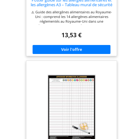
Poster guide sur les allergies alimentaires et
les allergènes A3 – Tableau mural de sécurité
des allergènes réglementés – Cuisine
⚠️ Guide des allergènes alimentaires au Royaume-
Restaurant Café Sécurité alimentaire
Uni : comprend les 14 allergènes alimentaires
Impression éducative
réglementés au Royaume-Uni dans une
présentation infographique éducative claire et
facile à lire conçue pour les cuisines, les
13,53 €
restaurants, les cafés et les environnements de
restauration. Parfait pour la sécurité alimentaire.
Idéal pour les restaurants, les plats à emporter, les
cafés, les entreprises de restauration, les camions
alimentaires, les cuisines scolaires, les salles du
personnel et les zones de préparation des
aliments commerciaux. Design clair et facile à lire.
Conçu professionnellement avec des sections
allergènes à code couleur, des icônes illustrées et
une typographie audacieuse pour une référence
rapide dans les environnements de cuisine
occupés. 🛡️ Éducatif et sensibilisation : aide à
promouvoir la sensibilisation aux allergies
alimentaires et les pratiques de manipulation des
aliments plus sûres en affichant des exemples
d'allergènes courants et des conseils de rappel.
Impression murale A3 de haute qualité : tableau
mural professionnel moderne conçu avec des
détails nets et un style infographique épuré,
adapté pour les cuisines commerciales et
domestiques.