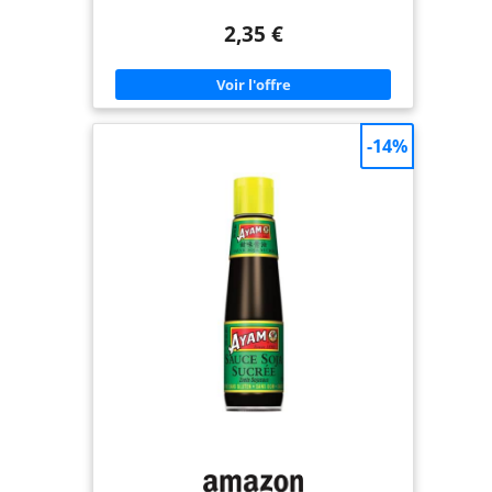
faite à partir de pâte de soja fermentée. Faite en
Malaisie, notre sauce Soja AYAM est authentique
2,35 €
et idéale pour savourer une cuisine asiatique
traditionnelle dans le confort de votre maison.
IDÉALE POUR CUISINER CHEZ SOI - Notre Sauce
Soja AYAM est prête à l'emploi et facile à cuisiner
afin de reproduire des plats traditionnels
asiatiques chez soi. Très versatile, elle ajoute du
goût et permet de saler de nombreux plats.
-14%
HAUTE QUALITÉ, SANS GLUTEN - AYAM s'efforce de
proposer des produits aux listes d'ingrédients
courtes. Nous avons banni les conservateurs et les
exhausteurs de goût de notre sauce Soja. Sans
OGM. Notre sauce Soja 210ml est composée
d'ingrédients de haute qualité, et est certifiée sans
gluten par l'AFDIAG. ALIMENTATION SAINE - Notre
sauce Soja AYAM est faite à partir d'ingrédients de
haute qualité, ce qui en fait un produit sain pour
votre alimentation. RECOMMENDATION
D'UTILISATION - Notre sauce Soja AYAM est idéale
pour réaliser vos marinades, vos assaisonnements
et pour saler vos plats. Elle peut être utilisée
comme sauce pour la viande, le poisson, les
légumes, les salades et accompagnera
parfaitement vos sushis.